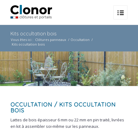
Kits occultation bois
Vous êtes ici :
Clôtures panneaux
/
Occultation
/
Kits occultation bois
OCCULTATION
/ KITS OCCULTATION
BOIS
Lattes de bois épaisseur 6 mm ou 22 mm en pin traité, livrées
en kit à assembler soi-même sur les panneaux.