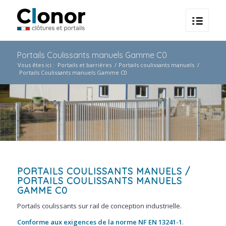
Portails Coulissants manuels Gamme C0
Vous êtes ici :
Portails et barrières
/
Portails coulissants manuels
/
Portails Coulissants manuels Gamme C0
PORTAILS COULISSANTS MANUELS
/
PORTAILS COULISSANTS MANUELS
GAMME C0
Portails coulissants sur rail de conception industrielle.
Conforme aux exigences de la norme NF EN 13241-1
.