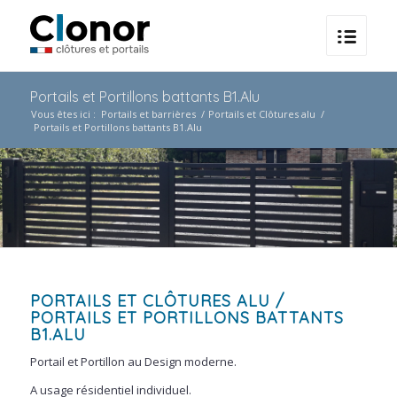
Portails et Portillons battants B1.Alu
Vous êtes ici :
Portails et barrières
/
Portails et Clôtures alu
/
Portails et Portillons battants B1.Alu
PORTAILS ET CLÔTURES ALU
/
PORTAILS ET PORTILLONS BATTANTS
B1.ALU
Portail et Portillon au Design moderne.
A usage résidentiel individuel.