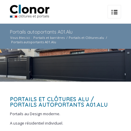
Portails autoportants A01.Alu
Vous êtes ici :
Portails et barrières
/
Portails et Clôtures alu
/
Portails autoportants A01.Alu
PORTAILS ET CLÔTURES ALU
/
PORTAILS AUTOPORTANTS A01.ALU
Portails au Design moderne.
A usage résidentiel individuel.