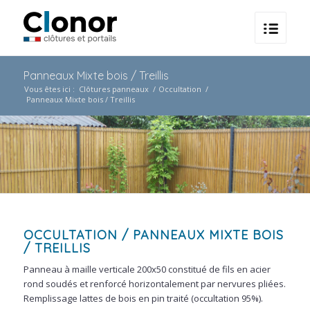
Panneaux Mixte bois / Treillis
Vous êtes ici :
Clôtures panneaux
/
Occultation
/
Panneaux Mixte bois / Treillis
OCCULTATION
/ PANNEAUX MIXTE BOIS
/ TREILLIS
Panneau à maille verticale 200x50 constitué de fils en acier
rond soudés et renforcé horizontalement par nervures pliées.
Remplissage lattes de bois en pin traité (occultation 95%).